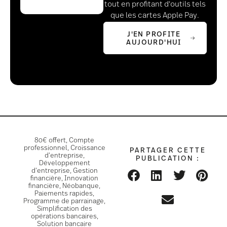
tout en profitant d'outils tels
que les cartes Apple Pay.
J'EN PROFITE
AUJOURD'HUI
80€ offert
,
Compte
professionnel
,
Croissance
PARTAGER CETTE
d’entreprise
,
PUBLICATION :
Développement
d’entreprise
,
Gestion
financière
,
Innovation
financière
,
Néobanque
,
Paiements rapides
,
Programme de parrainage
,
Simplification des
opérations bancaires
,
Solution bancaire