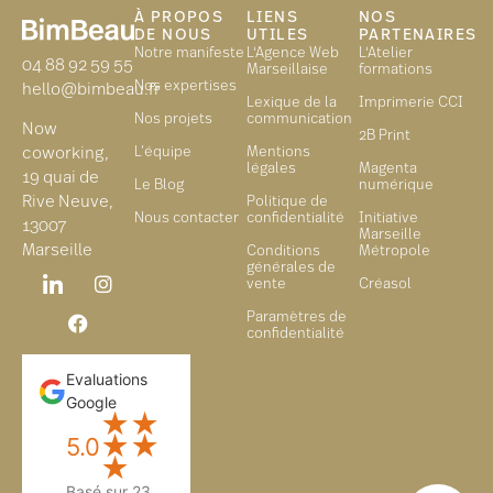
À PROPOS
LIENS
NOS
DE NOUS
UTILES
PARTENAIRES
Notre manifeste
L'Agence Web
L'Atelier
04 88 92 59 55
Marseillaise
formations
Nos expertises
hello@bimbeau.fr
Lexique de la
Imprimerie CCI
Nos projets
communication
Now
2B Print
L’équipe
Mentions
coworking,
légales
Magenta
19 quai de
Le Blog
numérique
Politique de
Rive Neuve,
Nous contacter
confidentialité
Initiative
13007
Marseille
Marseille
Conditions
Métropole
générales de
vente
Créasol
Paramètres de
confidentialité
Evaluations
Google
★
★
★
★
5.0
★
Basé sur 23