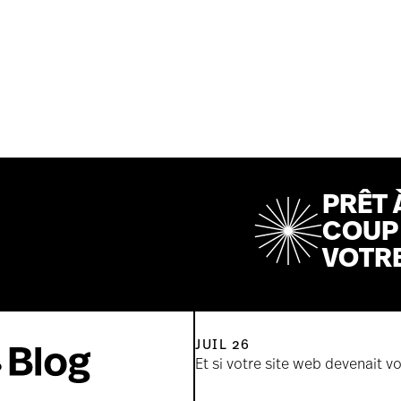
PRÊT 
COUP 
VOTR
JUIL 26
Et si votre site web devenait v