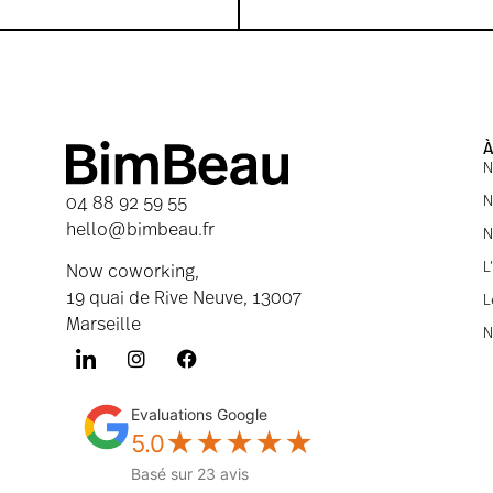
N
N
04 88 92 59 55
hello@bimbeau.fr
N
L
Now coworking,
19 quai de Rive Neuve, 13007
L
Marseille
N
Evaluations Google
★
★
★
★
★
5.0
Basé sur 23 avis