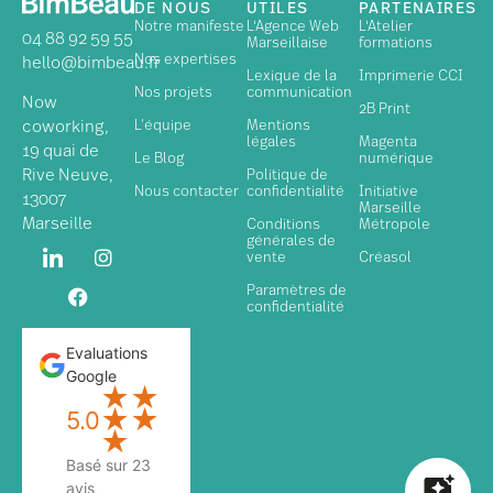
DE NOUS
UTILES
PARTENAIRES
Notre manifeste
L'Agence Web
L'Atelier
04 88 92 59 55
Marseillaise
formations
Nos expertises
hello@bimbeau.fr
Lexique de la
Imprimerie CCI
Nos projets
communication
Now
2B Print
L’équipe
Mentions
coworking,
légales
Magenta
19 quai de
Le Blog
numérique
Politique de
Rive Neuve,
Nous contacter
confidentialité
Initiative
13007
Marseille
Marseille
Conditions
Métropole
générales de
vente
Créasol
Paramètres de
confidentialité
Evaluations
Google
★
★
★
★
5.0
★
Basé sur 23
avis