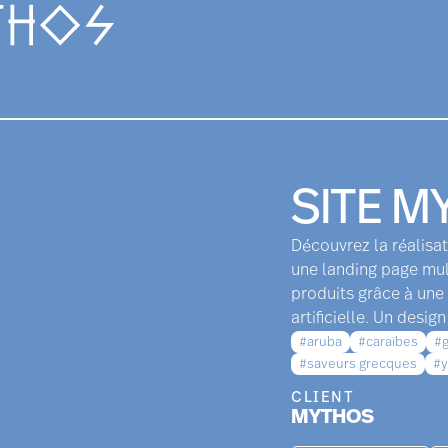
SITE M
Découvrez la réalisa
une landing page mult
produits grâce à une 
artificielle. Un desi
#aruba
#caraïbes
#g
#saveurs grecques
#y
CLIENT
MYTHOS