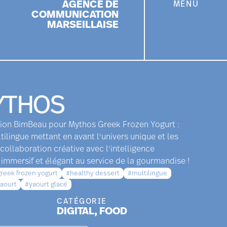
AGENCE DE
MENU
DÉPOSER MON BRIEF
COMMUNICATION
MARSEILLAISE
YTHOS
tion BimBeau pour Mythos Greek Frozen Yogurt :
ilingue mettant en avant l'univers unique et les
collaboration créative avec l'intelligence
gn immersif et élégant au service de la gourmandise !
reek frozen yogurt
#healthy dessert
#multilingue
aourt
#yaourt glacé
CATÉGORIE
DIGITAL
,
FOOD