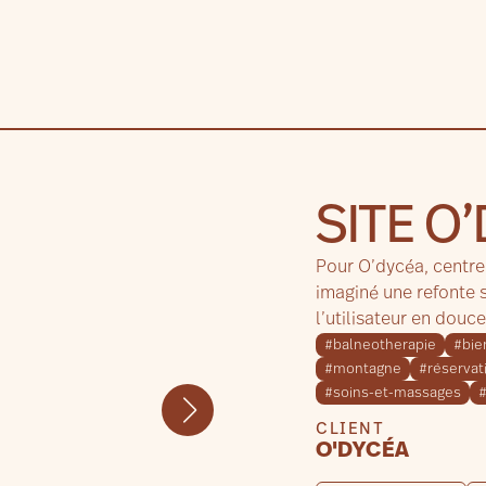
SITE O
Pour O’dycéa, centre
imaginé une refonte 
l’utilisateur en douce
#balneotherapie
#bie
#montagne
#réservat
#soins-et-massages
CLIENT
O'DYCÉA