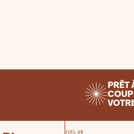
PRÊT 
COUP 
VOTR
JUIL 26