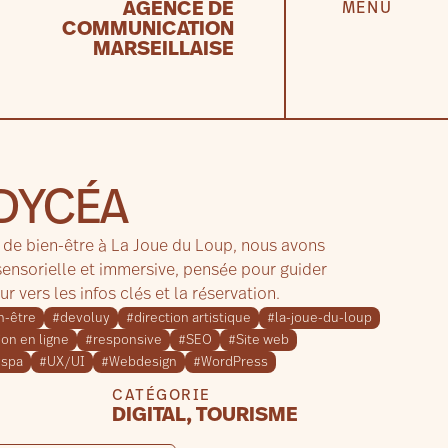
AGENCE DE
MENU
DÉPOSER MON BRIEF
COMMUNICATION
MARSEILLAISE
’DYCÉA
 de bien-être à La Joue du Loup, nous avons
sensorielle et immersive, pensée pour guider
ur vers les infos clés et la réservation.
n-être
#devoluy
#direction artistique
#la-joue-du-loup
ion en ligne
#responsive
#SEO
#Site web
#spa
#UX/UI
#Webdesign
#WordPress
CATÉGORIE
DIGITAL
,
TOURISME