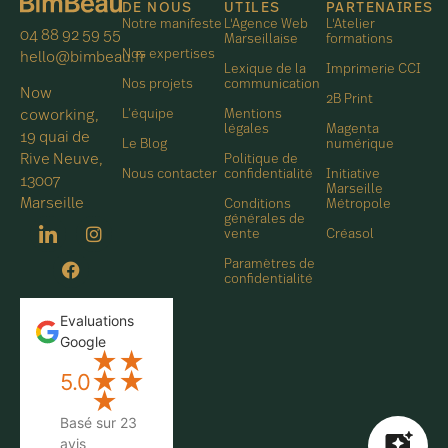
DE NOUS
UTILES
PARTENAIRES
Notre manifeste
L'Agence Web
L'Atelier
04 88 92 59 55
Marseillaise
formations
Nos expertises
hello@bimbeau.fr
Lexique de la
Imprimerie CCI
Nos projets
communication
Now
2B Print
L’équipe
Mentions
coworking,
légales
Magenta
19 quai de
Le Blog
numérique
Politique de
Rive Neuve,
Nous contacter
confidentialité
Initiative
13007
Marseille
Marseille
Conditions
Métropole
générales de
vente
Créasol
Paramètres de
confidentialité
Evaluations
Google
★
★
★
★
5.0
★
Basé sur 23
avis